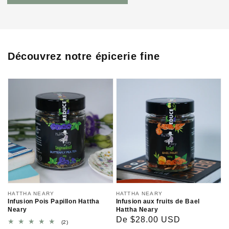
Découvrez notre épicerie fine
Distributeur :
HATTHA NEARY
Distributeur :
HATTHA NEARY
Infusion Pois Papillon Hattha
Infusion aux fruits de Bael
Neary
Hattha Neary
Prix
De $28.00 USD
2
(2)
total