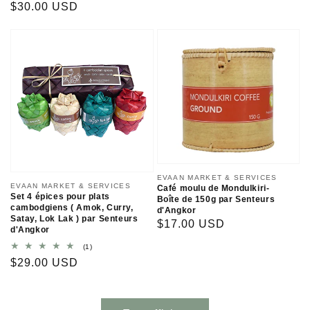
habituel
Prix
$30.00 USD
des
critiques
habituel
Distributeur :
EVAAN MARKET & SERVICES
Distributeur :
EVAAN MARKET & SERVICES
Café moulu de Mondulkiri-
Set 4 épices pour plats
Boîte de 150g par Senteurs
cambodgiens ( Amok, Curry,
d'Angkor
Satay, Lok Lak ) par Senteurs
Prix
$17.00 USD
d'Angkor
habituel
1
(1)
total
Prix
$29.00 USD
des
critiques
habituel