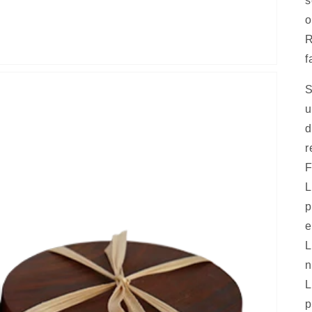
s
o
R
f
S
u
d
r
F
L
p
e
L
n
L
p