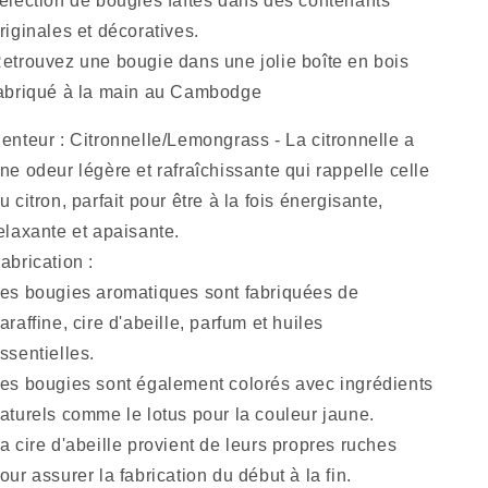
élection de bougies faîtes dans des contenants
Senteurs
Senteurs
riginales et décoratives.
d&#39;Angkor
d&#39;Angkor
etrouvez une bougie dans une jolie boîte en bois
abriqué à la main au Cambodge
enteur : Citronnelle/Lemongrass - La citronnelle a
ne odeur légère et rafraîchissante qui rappelle celle
u citron, parfait pour être à la fois énergisante,
elaxante et apaisante.
abrication :
es bougies aromatiques sont fabriquées de
araffine, cire d'abeille, parfum et huiles
ssentielles.
es bougies sont également colorés avec ingrédients
aturels comme le lotus pour la couleur jaune.
a cire d'abeille provient de leurs propres ruches
our assurer la fabrication du début à la fin.