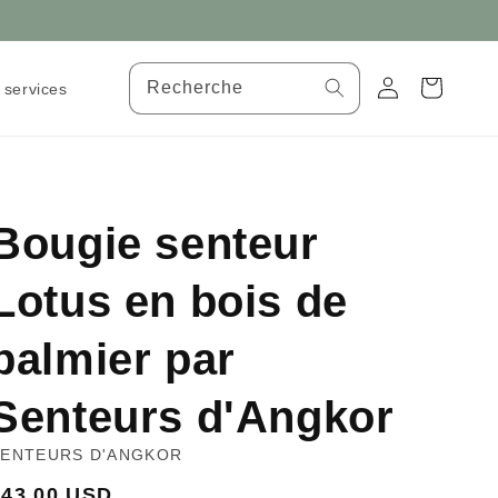
Connexion
Panier
Recherche
 services
Bougie senteur
Lotus en bois de
palmier par
Senteurs d'Angkor
SENTEURS D'ANGKOR
rix
$43.00 USD