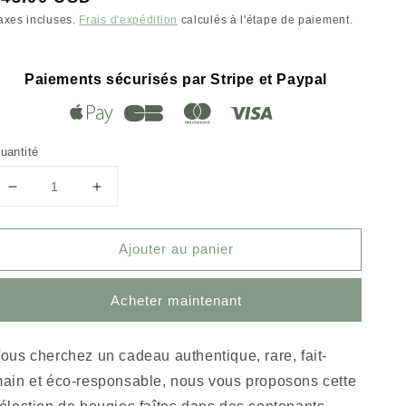
habituel
axes incluses.
Frais d'expédition
calculés à l'étape de paiement.
Paiements sécurisés par Stripe et Paypal
uantité
Réduire
Augmenter
la
la
quantité
quantité
Ajouter au panier
de
de
Bougie
Bougie
senteur
senteur
Acheter maintenant
Lotus
Lotus
en
en
bois
bois
ous cherchez un cadeau authentique, rare, fait-
de
de
ain et éco-responsable, nous vous proposons cette
palmier
palmier
par
par