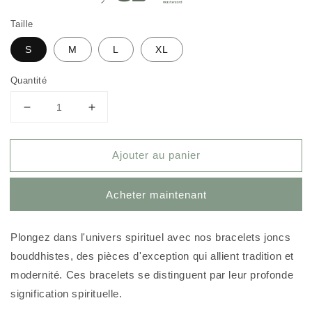
Taille
S
M
L
XL
Quantité
Réduire
Augmenter
la
la
quantité
quantité
Ajouter au panier
de
de
Bracelet
Bracelet
Jonc
Jonc
Acheter maintenant
Bouddhiste
Bouddhiste
Plongez dans l'univers spirituel avec nos bracelets joncs
bouddhistes, des pièces d'exception qui allient tradition et
modernité. Ces bracelets se distinguent par leur profonde
signification spirituelle.