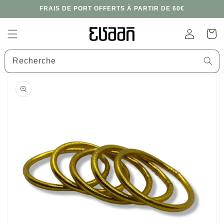
et
FRAIS DE PORT OFFERTS À PARTIR DE 60€
passer
au
contenu
Connexion
Panier
Recherche
Passer aux
informations
produits
Ouvrir
les
supports
multimédia
en
vedette