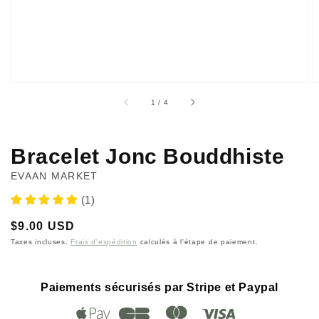
dans
la
vue
de
la
galerie
sur
1
/
4
Bracelet Jonc Bouddhiste
EVAAN MARKET
(1)
Prix
$9.00 USD
habituel
Taxes incluses.
Frais d'expédition
calculés à l'étape de paiement.
Paiements sécurisés par Stripe et Paypal