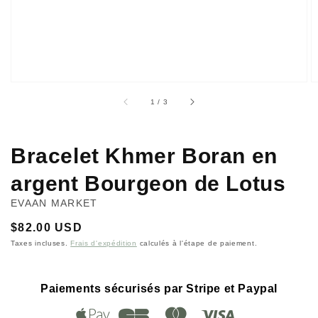
la
vue
de
la
galerie
sur
1
/
3
Bracelet Khmer Boran en
argent Bourgeon de Lotus
EVAAN MARKET
Prix
$82.00 USD
habituel
Taxes incluses.
Frais d'expédition
calculés à l'étape de paiement.
Paiements sécurisés par Stripe et Paypal