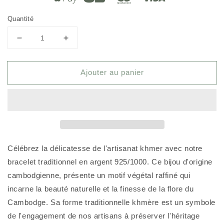
Quantité
Réduire
Augmenter
la
la
quantité
quantité
Ajouter au panier
de
de
Bracelet
Bracelet
Khmer
Khmer
Boran
Boran
en
en
argent
argent
Bourgeon
Bourgeon
de
de
Célébrez la délicatesse de l'artisanat khmer avec notre
Lotus
Lotus
bracelet traditionnel en argent 925/1000. Ce bijou d'origine
cambodgienne, présente un motif végétal raffiné qui
incarne la beauté naturelle et la finesse de la flore du
Cambodge. Sa forme traditionnelle khmère est un symbole
de l'engagement de nos artisans à préserver l'héritage